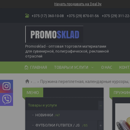
Начать продавать на Deal.by
+375 (17) 360-10-08
+375 (29) 870-01-56
+375 (29) 311-22
Promosklad - оптовая торговля материалами
для сувенирной, полиграфической, рекламной
отраслей
ГЛАВНАЯ
ТОВАРЫ И УСЛУГИ
О НАС
КОНТ
...
Пружина переплетная, календарные курсоры,
ПРУЖИН
Товары и услуги
НОВИНКИ
47
ФУТБОЛКИ FUTBITEX / JS
65