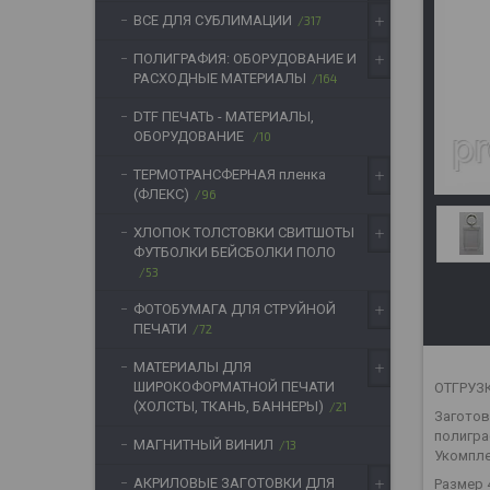
ВСЕ ДЛЯ СУБЛИМАЦИИ
317
ПОЛИГРАФИЯ: ОБОРУДОВАНИЕ И
РАСХОДНЫЕ МАТЕРИАЛЫ
164
DTF ПЕЧАТЬ - МАТЕРИАЛЫ,
ОБОРУДОВАНИЕ
10
ТЕРМОТРАНСФЕРНАЯ пленка
(ФЛЕКС)
96
ХЛОПОК ТОЛСТОВКИ СВИТШОТЫ
ФУТБОЛКИ БЕЙСБОЛКИ ПОЛО
53
ФОТОБУМАГА ДЛЯ СТРУЙНОЙ
ПЕЧАТИ
72
МАТЕРИАЛЫ ДЛЯ
ШИРОКОФОРМАТНОЙ ПЕЧАТИ
ОТГРУЗК
(ХОЛСТЫ, ТКАНЬ, БАННЕРЫ)
21
Загото
полигра
МАГНИТНЫЙ ВИНИЛ
13
Укомпле
АКРИЛОВЫЕ ЗАГОТОВКИ ДЛЯ
Размер 