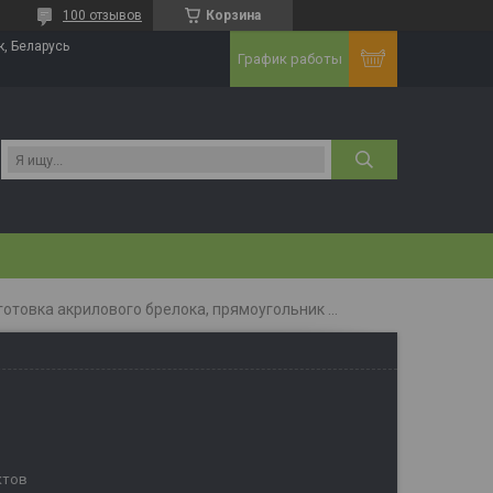
100 отзывов
Корзина
к, Беларусь
График работы
Заготовка акрилового брелока, прямоугольник 40*56 мм
ктов