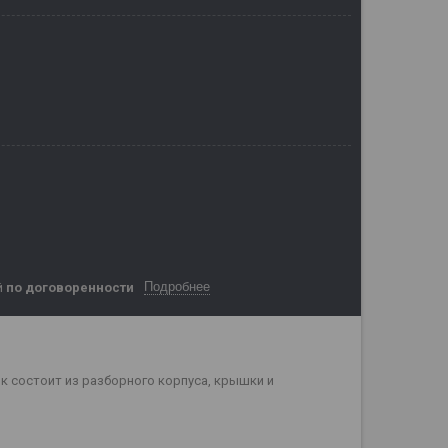
Подробнее
й
по договоренности
к состоит из разборного корпуса, крышки и