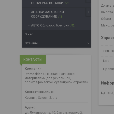
ПОЛИГРАФ ВСТАВКИ
20
Диаметр
ЗНАЧКИ ЗАГОТОВКИ.
Высота 
ОБОРУДОВАНИЕ
13
Объем ―
Макс. р
АВТО Обложки, брелоки
12
О нас
Харак
Отзывы
ОСНО
КОНТАКТЫ
Цвет
Произ
Promosklad ОПТОВАЯ ТОРГОВЛЯ
материалами для рекламной,
полиграфической, сувенирной отраслей
Инфор
Цена:
3
Ксения , Олеся, Элла
ул. Лукьяновича, 10, 2 этаж, корпус 3,