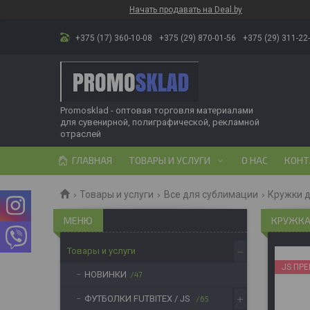
Начать продавать на Deal.by
+375 (17) 360-10-08
+375 (29) 870-01-56
+375 (29) 311-22
Promosklad - оптовая торговля материалами
для сувенирной, полиграфической, рекламной
отраслей
ГЛАВНАЯ
ТОВАРЫ И УСЛУГИ
О НАС
КОНТ
Товары и услуги
Все для сублимации
Кружки 
КРУЖКА 
Товары и услуги
JS ПР
НОВИНКИ
47
ФУТБОЛКИ FUTBITEX / JS
65