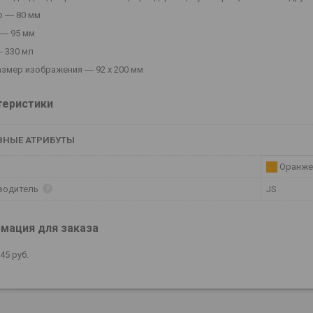
 ― 80 мм
― 95 мм
 330 мл
азмер изображения ― 92 х 200 мм
теристики
ВНЫЕ АТРИБУТЫ
Оранже
водитель
JS
мация для заказа
,45
руб.