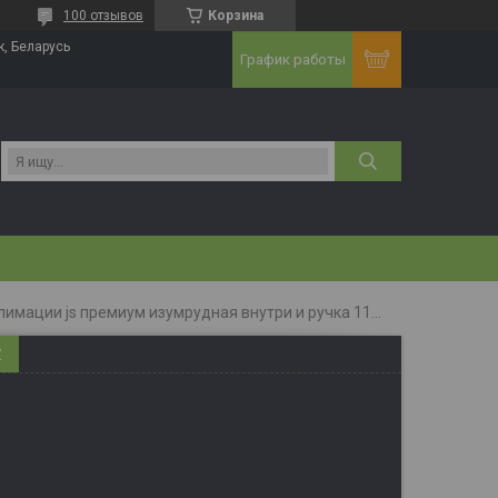
100 отзывов
Корзина
к, Беларусь
График работы
Кружка для сублимации js премиум изумрудная внутри и ручка 11 oz
Z