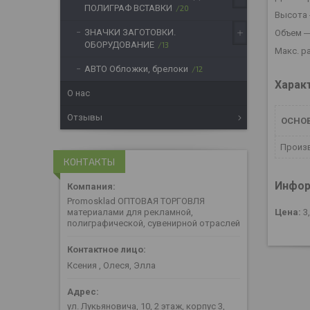
ПОЛИГРАФ ВСТАВКИ
20
Высота 
ЗНАЧКИ ЗАГОТОВКИ.
Объем ―
ОБОРУДОВАНИЕ
13
Макс. р
АВТО Обложки, брелоки
12
Харак
О нас
Отзывы
ОСНО
Произ
КОНТАКТЫ
Инфор
Promosklad ОПТОВАЯ ТОРГОВЛЯ
Цена:
3
материалами для рекламной,
полиграфической, сувенирной отраслей
Ксения , Олеся, Элла
ул. Лукьяновича, 10, 2 этаж, корпус 3,