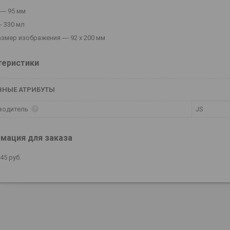
― 95 мм
 330 мл
азмер изображения ― 92 х 200 мм
теристики
ВНЫЕ АТРИБУТЫ
водитель
JS
мация для заказа
,45
руб.