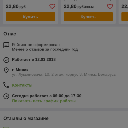
(полиуретановая основа),
SEF Франция
зе
22,80
22,80
22
руб.
руб./пог.м
SEF Франция
(по
SE
Купить
Купить
О нас
Рейтинг не сформирован
Менее 5 отзывов за последний год
Работает с 12.03.2018
г. Минск
ул. Лукьяновича, 10, 2 этаж, корпус 3, Минск, Беларусь
Контакты
Сегодня работает с 09:00 до 17:30
Показать весь график работы
Отзывы о магазине