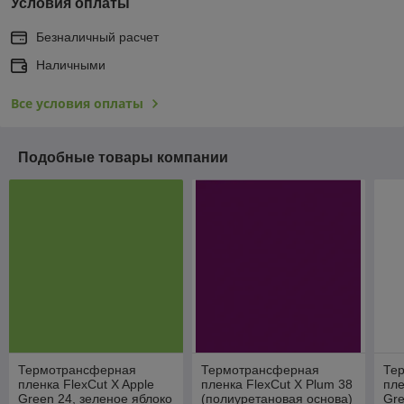
Условия оплаты
Безналичный расчет
Наличными
Все условия оплаты
Подобные товары компании
Термотрансферная
Термотрансферная
Те
пленка FlexCut X Apple
пленка FlexCut X Plum 38
пле
Green 24, зеленое яблоко
(полиуретановая основа)
Gre