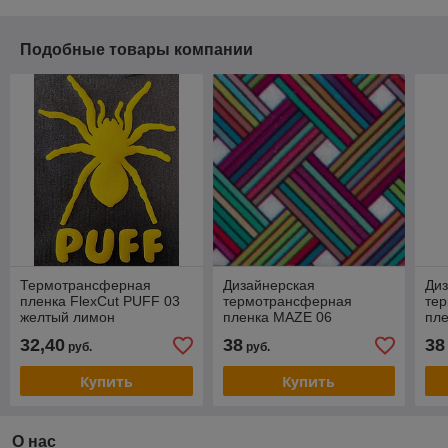
Подобные товары компании
Термотрансферная
Дизайнерская
Ди
пленка FlexCut PUFF 03
термотрансферная
те
желтый лимон
пленка MAZE 06
пл
(полиуретановая основа),
(полиуретановая основа),
(по
32,40
38
38
руб.
руб.
SEF Франция
SEF Франция
SE
Купить
Купить
О нас