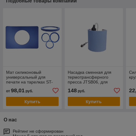
Подобные товары компании
Мат силиконовый
Насадка сменная для
Си
универсальный для
термотрансферного
кру
печати на тарелках ST-
пресса JTSB06, для
3042
кружки 180 - 300 мл
98,01
148
22
от
руб.
руб.
Купить
Купить
О нас
Рейтинг не сформирован